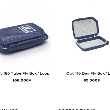
ti 180 Tube Fly Box / Loop
Opti 110 Day Fly Box / 
168,000
₮
99,000
₮