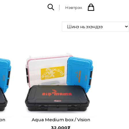
Нэвтрэх
ion
Aqua Medium box / Vision
32,000
₮