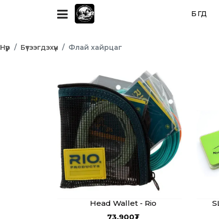
БҮГД
Нүүр
Бүтээгдэхүүн
Флай хайрцаг
Head Wallet - Rio
S
73,900
₮