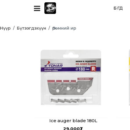
БҮГД
Нүүр
Бүтээгдэхүүн
Өрөмний ир
Ice auger blade 180L
29,000
₮