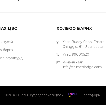
ЛАХ ЦЭС
ХОЛБОО БАРИХ
й тухай
Хаяг
:
Buddy Shop, Emart
Chinggis, B1, Ulaanbaatar
о барих
Утас
:
99000520
мэл асуултууд
И-мэйл хаяг
:
info@taimenlodge.com
2026
© Онлайн худалдааг хөгжүүлэгч
платформ.