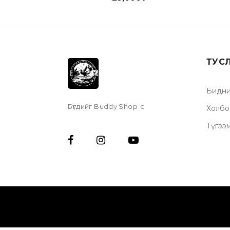
ТУС
Бидни
Бүгдийг Buddy Shop-с
Холбо
Түгээ