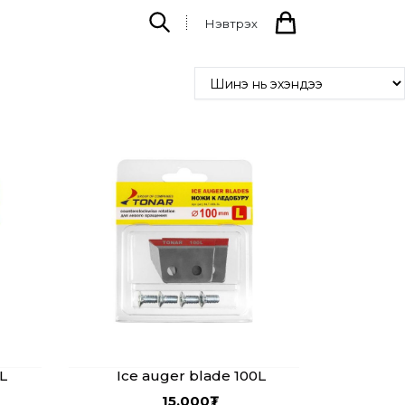
Нэвтрэх
L
Ice auger blade 100L
15,000
₮