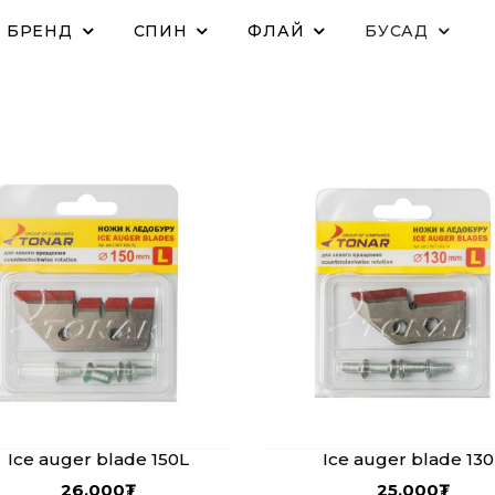
БРЕНД
СПИН
ФЛАЙ
БУСАД
Ice auger blade 150L
Ice auger blade 130
26,000
₮
25,000
₮