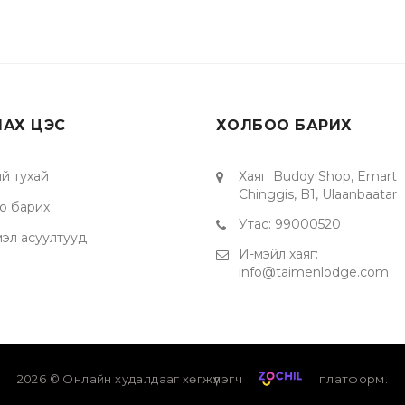
ЛАХ ЦЭС
ХОЛБОО БАРИХ
й тухай
Хаяг
:
Buddy Shop, Emart
Chinggis, B1, Ulaanbaatar
о барих
Утас
:
99000520
мэл асуултууд
И-мэйл хаяг
:
info@taimenlodge.com
2026
© Онлайн худалдааг хөгжүүлэгч
платформ.