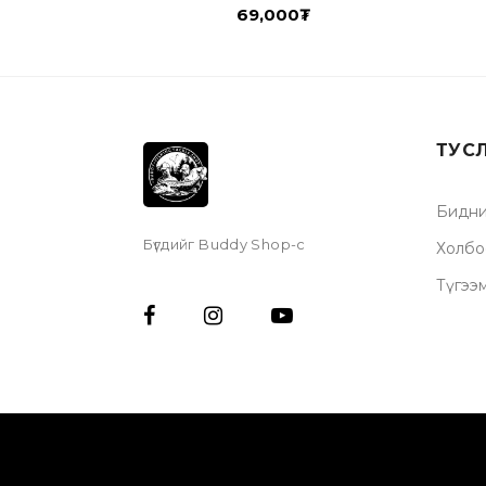
69,000
₮
ТУС
Бидни
Бүгдийг Buddy Shop-с
Холбо
Түгээ