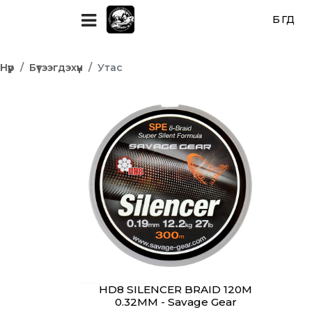
БҮГД
Нүүр
Бүтээгдэхүүн
Утас
HD8 SILENCER BRAID 120M
0.32MM - Savage Gear