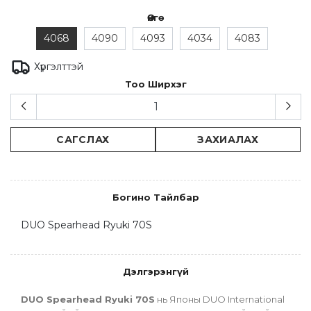
Өнгө
4068
4090
4093
4034
4083
Хүргэлттэй
Тоо Ширхэг
САГСЛАХ
ЗАХИАЛАХ
Богино Тайлбар
DUO Spearhead Ryuki 70S
Дэлгэрэнгүй
DUO Spearhead Ryuki 70S
 нь Японы DUO International 