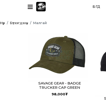
БҮГД
Нүүр
Бүтээгдэхүүн
Малгай
SAVAGE GEAR - BADGE
TRUCKER CAP GREEN
98,000
₮
S