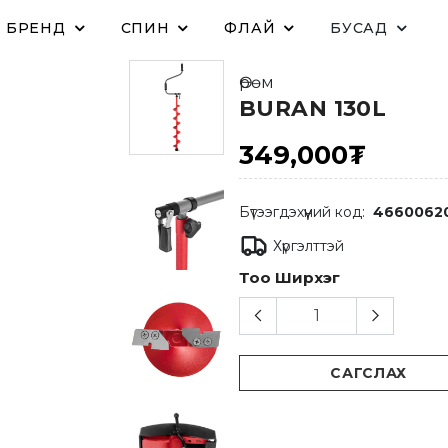
БРЕНД
СПИН
ФЛАЙ
БУСАД
Өрөм
BURAN 130L
349,000₮
Бүтээгдэхүүний код:
4660062
Хүргэлттэй
Тоо Ширхэг
САГСЛАХ